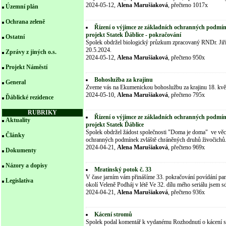
2024-05-12,
Alena Marušiaková
, přečteno 1017x
Územní plán
Ochrana zeleně
Řízení o výjimce ze základních ochranných podmín
projekt Statek Ďáblice - pokračování
Ostatní
Spolek obdržel biologický průzkum zpracovaný RNDr. Jiří
20.5.2024.
Zprávy z jiných o.s.
2024-05-12,
Alena Marušiaková
, přečteno 950x
Projekt Náměstí
Bohoslužba za krajinu
General
Zveme vás na Ekumenickou bohoslužbu za krajinu 18. kv
2024-05-10,
Alena Marušiaková
, přečteno 795x
Ďáblické rezidence
RUBRIKY
Řízení o výjimce ze základních ochranných podmín
Aktuality
projekt Statek Ďáblice
Spolek obdržel žádost společnosti "Doma je doma" ve věci
Články
ochranných podmínek zvláště chráněných druhů živočichů
2024-04-21,
Alena Marušiaková
, přečteno 969x
Dokumenty
Názory a dopisy
Mratínský potok č. 33
V čase jarním vám přinášíme 33. pokračování povídání p
Legislativa
okolí Veleně Podháj v létě Ve 32. dílu mého seriálu jsem sd
2024-04-21,
Alena Marušiaková
, přečteno 936x
Kácení stromů
Spolek podal komentář k vydanému Rozhodnutí o kácení spol