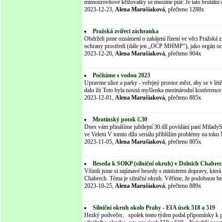
mimoúrovňové křižovatky se musíme ptát: Je tato brutáln
2023-12-23,
Alena Marušiaková
, přečteno 1288x
Pražská zvířecí záchranka
Obdrželi jsme oznámení o zahájení řízení ve věci Pražská 
ochrany prostředí (dále jen „OCP MHMP"), jako orgán och
2023-12-20,
Alena Marušiaková
, přečteno 904x
Počítáme s vodou 2023
Upravme ulice a parky - veřejný prostor měst, aby se v létě
dalo žít Toto byla nosná myšlenka mezinárodní konferenc
2023-12-01,
Alena Marušiaková
, přečteno 885x
Mratínský potok č.30
Dnes vám přinášíme jubilejní 30.díl povídání paní Milad
ve Veleni V tomto dílu seriálu přiblížím problémy na toku 
2023-11-05,
Alena Marušiaková
, přečteno 805x
Beseda k SOKP (silniční okruh) v Dolních Chabre
Všimli jsme si zajímavé besedy s ministrem dopravy, kter
Chabrech. Téma je silniční okruh. Věříme, že podobnou b
2023-10-25,
Alena Marušiaková
, přečteno 889x
Silniční okruh okolo Prahy - EIA úsek 518 a 519
Hezký podvečer, spolek tento týden podal připomínky k p