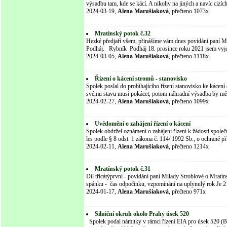
výsadbu tam, kde se kácí. A nikoliv na jiných a navíc ciz
2024-03-19,
Alena Marušiaková
, přečteno 1073x
Mratínský potok č.32
Hezké předjaří všem, přinášíme vám dnes povídání paní Mi
Podháj. Rybník Podháj 18. prosince roku 2021 jsem vyjel
2024-03-05,
Alena Marušiaková
, přečteno 1118x
Řízení o kácení stromů - stanovisko
Spolek poslal do probíhajícího řízení stanovisko ke káce
svému stavu musí pokácet, potom náhradní výsadba by mě
2024-02-27,
Alena Marušiaková
, přečteno 1099x
Uvědomění o zahájení řízení o kácení
Spolek obdržel oznámení o zahájení řízení k žádosti spol
les podle § 8 odst. 1 zákona č. 114/ 1992 Sb., o ochraně p
2024-02-11,
Alena Marušiaková
, přečteno 1214x
Mratínský potok č.31
Díl třicátýprvní - povídání paní Milady Stroblové o Mratí
spánku - čas odpočinku, vzpomínání na uplynulý rok Je 21
2024-01-17,
Alena Marušiaková
, přečteno 971x
Silniční okruh okolo Prahy úsek 520
Spolek podal námitky v rámci řízení EIA pro úsek 520 (Bř