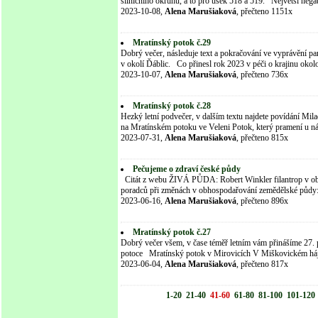
silničního okruhu, a to pro úsek 518 a 519. Největší negati
2023-10-08,
Alena Marušiaková
, přečteno 1151x
Mratínský potok č.29
Dobrý večer, následuje text a pokračování ve vyprávění pa
v okolí Ďáblic. Co přinesl rok 2023 v péči o krajinu ok
2023-10-07,
Alena Marušiaková
, přečteno 736x
Mratínský potok č.28
Hezký letní podvečer, v dalším textu najdete povídání Mi
na Mratínském potoku ve Veleni Potok, který pramení u ná
2023-07-31,
Alena Marušiaková
, přečteno 815x
Pečujeme o zdraví české půdy
Citát z webu ŽIVÁ PŮDA: Robert Winkler filantrop v oblas
poradců při změnách v obhospodařování zemědělské půdy:
2023-06-16,
Alena Marušiaková
, přečteno 896x
Mratínský potok č.27
Dobrý večer všem, v čase téměř letním vám přinášíme 27. 
potoce Mratínský potok v Mirovicích V Miškovickém háj
2023-06-04,
Alena Marušiaková
, přečteno 817x
1-20
21-40
41-60
61-80
81-100
101-120