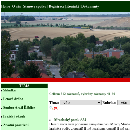
Home
|
O nás
|
Stanovy spolku
|
Registrace
|
Kontakt
|
Dokumenty
TÉMA
Skládka
Celkem 512 záznamů, vybrány záznamy 41-60
Letová dráha
Téma:
Rubrika:
Soubor Areál Ďáblice
Pražský okruh
Mratínský potok č.34
Dnešní večer vám přinášíme zamyšlení paní Milady Stroblo
Životní prostředí
krajině a vodě / „ opustíš li mě nezahynu, opustíš li mě z