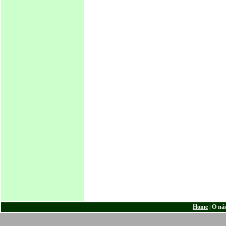
Home
|
O ná