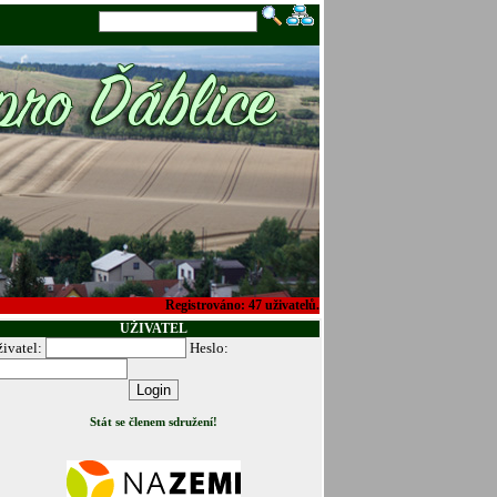
Registrováno:
47
uživatelů.
UŽIVATEL
ivatel:
Heslo:
Stát se členem sdružení!