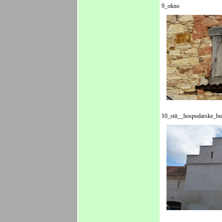
9_okno
10_stit__hospodarske_b