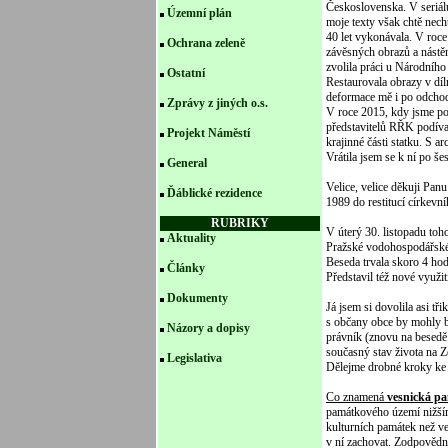
Československa. V seriálu
Územní plán
moje texty však chtě necht
40 let vykonávala. V roc
Ochrana zeleně
závěsných obrazů a nástě
zvolila práci u Národníh
Ostatní
Restaurovala obrazy v díl
deformace mě i po odchod
Zprávy z jiných o.s.
V roce 2015, kdy jsme po
představitelů RŘK podívat
Projekt Náměstí
krajinné části statku. S
Vrátila jsem se k ní po še
General
Velice, velice děkuji Pa
Ďáblické rezidence
1989 do restitucí církevn
RUBRIKY
V úterý 30. listopadu to
Aktuality
Pražské vodohospodářské
Beseda trvala skoro 4 h
Články
Představil též nové využi
Dokumenty
Já jsem si dovolila asi tř
s občany obce by mohly být
Názory a dopisy
právník (znovu na besedě
současný stav života na Z
Legislativa
Dělejme drobné kroky ke 
Co znamená
vesnická p
památkového území nižší
kulturních památek než ve
v ní zachovat. Zodpovědní 