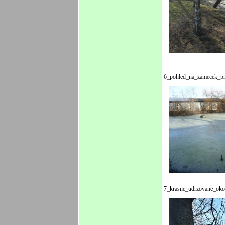
6_pohled_na_zamecek_p
7_krasne_udrzovane_oko