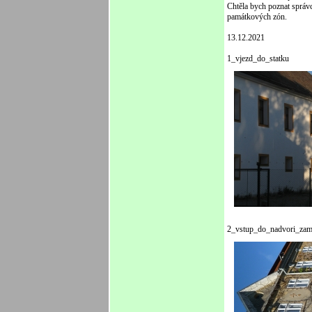
Chtěla bych poznat správ
památkových zón.
13.12.2
1_vjezd_do_statku
2_vstup_do_nadvori_za