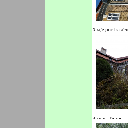
3_kaple_pohled_z_nadvo
4_jdeme_k_Parkanu