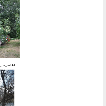
u_zna_malokdo