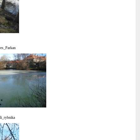
res_Parkan
li_rybnika