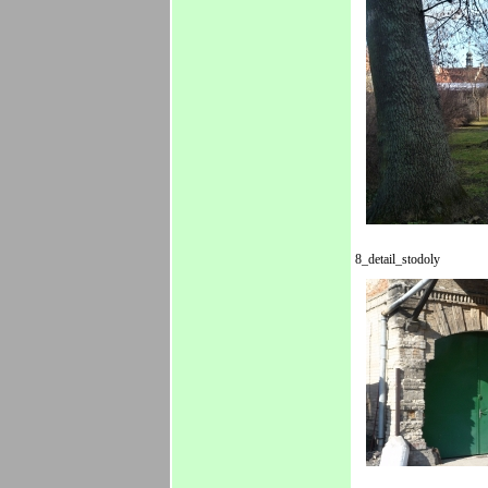
8_detail_stodoly