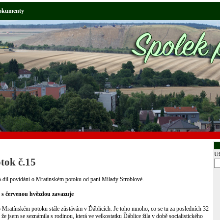
okumenty
Už
tok č.15
5.díl povídání o Mratínském potoku od paní Milady Stroblové.
 s červenou hvězdou zavazuje
o Mratínském potoku stále zůstávám v Ďáblicích. Je toho mnoho, co se tu za posledních 32
 že jsem se seznámila s rodinou, která ve velkostatku Ďáblice žila v době socialistického