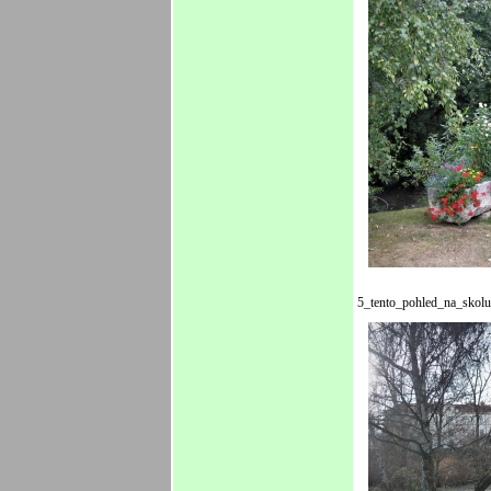
5_tento_pohled_na_skol