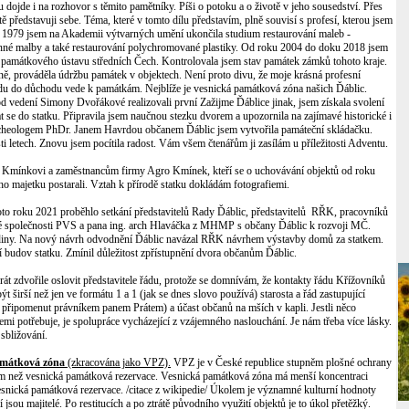
 dojde i na rozhovor s těmito pamětníky. Píši o potoku a o životě v jeho sousedství. Přes
ě představuji sebe. Téma, které v tomto dílu představím, plně souvisí s profesí, kterou jsem
e 1979 jsem na Akademii výtvarných umění ukončila studium restaurování maleb -
nné malby a také restaurování polychromované plastiky. Od roku 2004 do doku 2018 jsem
o památkového ústavu středních Čech. Kontrolovala jsem stav památek zámků tohoto kraje.
ně, prováděla údržbu památek v objektech. Není proto divu, že moje krásná profesní
u do důchodu vede k památkám. Nejblíže je vesnická památková zóna našich Ďáblic.
d vedení Simony Dvořákové realizovali první Zažijme Ďáblice jinak, jsem získala svolení
 se do statku. Připravila jsem naučnou stezku dvorem a upozornila na zajímavé historické i
 archeologem PhDr. Janem Havrdou občanem Ďáblic jsem vytvořila památeční skládačku.
sti letech. Znovu jsem pocítila radost. Vám všem čtenářům ji zasílám u příležitosti Adventu.
nu Kmínkovi a zaměstnancům firmy Agro Kmínek, kteří se o uchovávání objektů od roku
ího majetku postarali. Vztah k přírodě statku dokládám fotografiemi.
hoto roku 2021 proběhlo setkání představitelů Rady Ďáblic, představitelů RŘK, pracovníků
 společnosti PVS a pana ing. arch Hlaváčka z MHMP s občany Ďáblic k rozvoji MČ.
odiny. Na nový návrh odvodnění Ďáblic navázal RŘK návrhem výstavby domů za statkem.
tí budov statku. Zmínil důležitost zpřístupnění dvora občanům Ďáblic.
ikrát zdvořile oslovit představitele řádu, protože se domnívám, že kontakty řádu Křížovníků
 širší než jen ve formátu 1 a 1 (jak se dnes slovo používá) starosta a řád zastupující
 připomenut právníkem panem Prátem) a účast občanů na mších v kapli. Jestli něco
emi potřebuje, je spolupráce vycházející z vzájemného naslouchání. Je nám třeba více lásky.
sbližování.
amátková zóna
(zkracována jako VPZ).
VPZ je v České republice stupněm plošné ochrany
m než vesnická památková rezervace. Vesnická památková zóna má menší koncentraci
snická památková rezervace. /cit
ace z wikipedie/ Úkolem je významné kulturní hodnoty
jsou majitelé. Po restitucích a po ztrátě původního využití objektů je to úkol přetěžký.