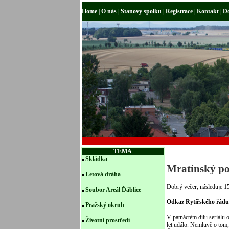
Home
|
O nás
|
Stanovy spolku
|
Registrace
|
Kontakt
|
D
TÉMA
Skládka
Mratínský po
Letová dráha
Dobrý večer, následuje 1
Soubor Areál Ďáblice
Odkaz Rytířského řádu
Pražský okruh
V patnáctém dílu seriálu 
Životní prostředí
let událo. Nemluvě o tom,