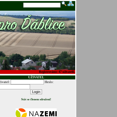
Registrováno:
47
uživatelů.
UŽIVATEL
ivatel:
Heslo:
Stát se členem sdružení!