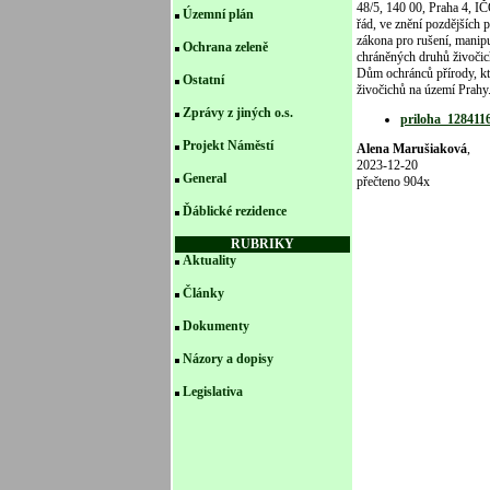
48/5, 140 00, Praha 4, IČ
Územní plán
řád, ve znění pozdějších 
zákona pro rušení, manipu
Ochrana zeleně
chráněných druhů živočic
Dům ochránců přírody, kte
Ostatní
živočichů na území Prahy
Zprávy z jiných o.s.
priloha_12841
Projekt Náměstí
Alena Marušiaková
,
2023-12-20
General
přečteno 904x
Ďáblické rezidence
RUBRIKY
Aktuality
Články
Dokumenty
Názory a dopisy
Legislativa