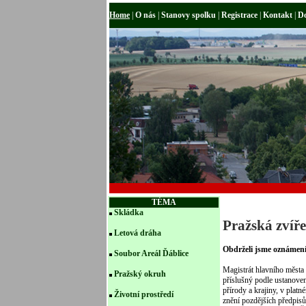
Home
|
O nás
|
Stanovy spolku
|
Registrace
|
Kontakt
|
D
TÉMA
Skládka
Pražská zvíř
Letová dráha
Obdrželi jsme oznámení 
Soubor Areál Ďáblice
Magistrát hlavního města
Pražský okruh
příslušný podle ustanove
přírody a krajiny, v plat
Životní prostředí
znění pozdějších předpis