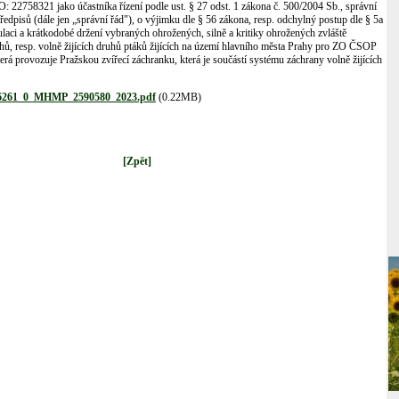
O: 22758321 jako účastníka řízení podle ust. § 27 odst. 1 zákona č. 500/2004 Sb., správní
předpisů (dále jen „správní řád"), o výjimku dle § 56 zákona, resp. odchylný postup dle § 5a
laci a krátkodobé držení vybraných ohrožených, silně a kritiky ohrožených zvláště
hů, resp. volně žijících druhů ptáků žijících na území hlavního města Prahy pro ZO ČSOP
rá provozuje Pražskou zvířecí záchranku, která je součástí systému záchrany volně žijících
.
16261_0_MHMP_2590580_2023.pdf
(0.22MB)
[Zpět]