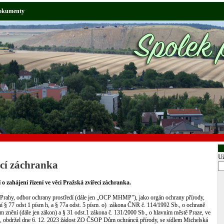
okumenty
Už
ecí záchranka
o zahájení řízení ve věci Pražská zvířecí záchranka.
 Prahy, odbor ochrany prostředí (dále jen „OCP MHMP"), jako orgán ochrany přírody,
ní § 77 odst 1 písm h, a § 77a odst. 5 písm. o) zákona ČNR č. 114/1992 Sb., o ochraně
ném znění (dále jen zákon) a § 31 odst.1 zákona č. 131/2000 Sb., o hlavním městě Praze, ve
ů, obdržel dne 6. 12. 2023 žádost ZO ČSOP Dům ochránců přírody, se sídlem Michelská